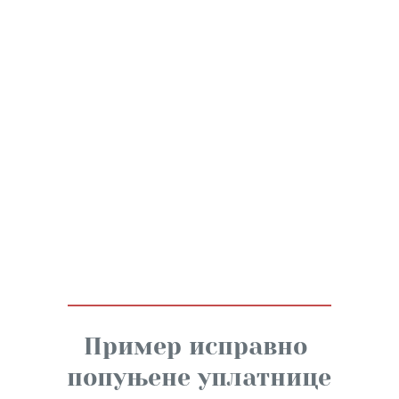
Пример исправно 
попуњене уплатнице