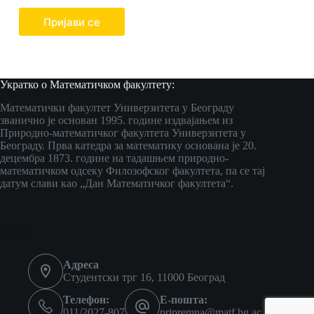
Пријави се
Укратко о Математичком факултету:
Математички факултет Универзитета у Београду
званично је основан 1995. године издвајањем из
Природно-математичког факултета Универзитета у
Београду. Прва катедра за математику основана је 20.
децембра 1873. године на тадашњем природно-
математичком одсеку Филозофског факултета, па се тај
датум слави као „Дан Математичког факултета“.
Контакт
Адреса
Студентски трг 16, 11000 Београд
Телефон:
Е-пошта:
011/2027-807
pripremna@matf.bg.ac.rs