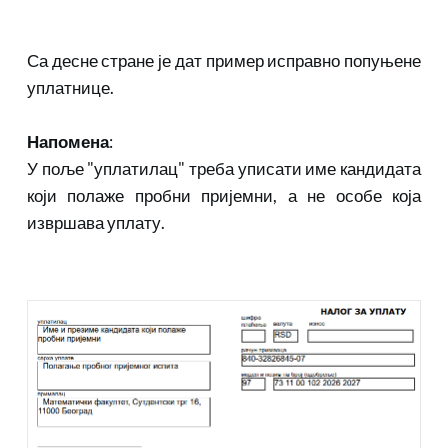
Са десне стране је дат пример исправно попуњене 
уплатнице.
Напомена
:
У поље "уплатилац" треба уписати име кандидата 
који полаже пробни пријемни, а не особе која 
извршава уплату.