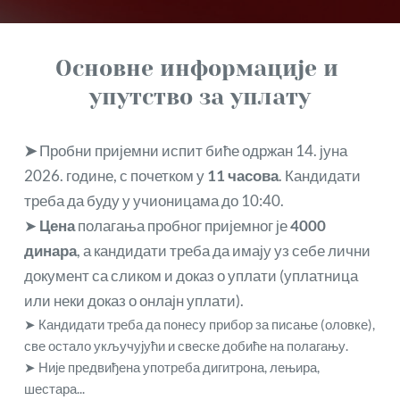
Основне информације и 
упутство за уплату
➤ 
Пробни пријемни испит биће одржан 14. јуна 
2026. године, с почетком у 
11 часова
. Кандидати 
треба да буду у учионицама до 10:40.
➤ 
Цена
 полагања пробног пријемног је 
4000 
динара
, а кандидати треба да имају уз себе лични 
документ са сликом и доказ о уплати (уплатница 
или неки доказ о онлајн уплати).
➤ Кандидати треба да понесу прибор за писање (оловке), 
све остало укључујући и свеске добиће на полагању.
➤ Није предвиђена употреба дигитрона, лењира, 
шестара...