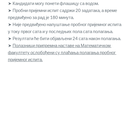
➤ Кандидати могу понети флашицу са водом.
➤ Пробни пријемни испит садржи 20 задатака, а време 
предвиђено за рад је 180 минута.
➤ Није предвиђено напуштање пробног пријемног испита 
у току првог сата и у последњих пола сата полагања.
➤ Резултати ће бити објављени 24 сата након полагања.
➤ 
Полазници припремна наставе на Математичком 
факултету ослобођени су плаћања полагања пробног 
пријемног испита.